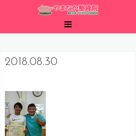
コ
ン
テ
ン
ツ
へ
ス
キ
2018.08.30
ッ
プ