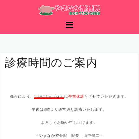
コ
ン
テ
ン
ツ
へ
ス
キ
診療時間のご案内
ッ
プ
都合により、
10月11日（火）
は
午前休診
とさせていただきます。
午後は3時より通常通り診療いたします。
よろしくお願い申し上げます。
－やまなか整骨院 院長 山中健二－