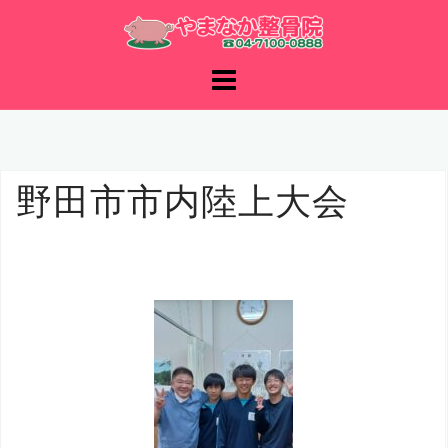
コ
ン
テ
ン
ツ
へ
ス
キ
野田市市内陸上大会
ッ
プ